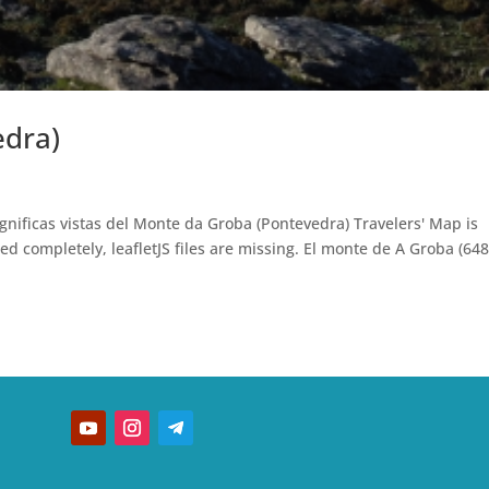
edra)
nificas vistas del Monte da Groba (Pontevedra) Travelers' Map is
aded completely, leafletJS files are missing. El monte de A Groba (64